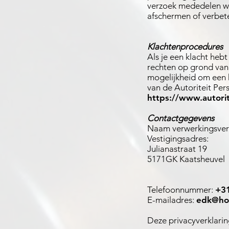
verzoek mededelen we
afschermen of verbet
Klachtenprocedures
Als je een klacht heb
rechten op grond van
mogelijkheid om een k
van de Autoriteit Per
https://www.autori
Contactgegevens
Naam verwerkingsvera
Vestigingsadres:
Julianastraat 19
5171GK Kaatsheuvel
Telefoonnummer:
+31
E-mailadres:
edk@ho
Deze privacyverklaring