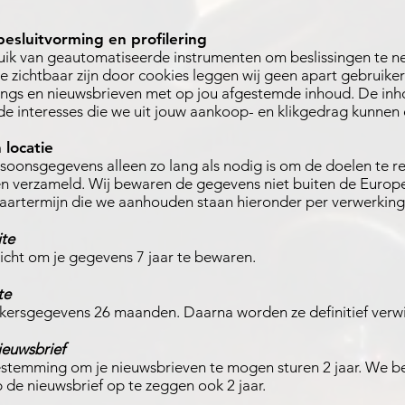
esluitvorming en profilering
ik van geautomatiseerde instrumenten om beslissingen te n
 zichtbaar zijn door cookies leggen wij geen apart gebruikers
lings en nieuwsbrieven met op jou afgestemde inhoud. De in
de interesses die we uit jouw aankoop- en klikgedrag kunne
 locatie
soonsgegevens alleen zo lang als nodig is om de doelen te r
n verzameld. Wij bewaren de gegevens niet buiten de Euro
aartermijn die we aanhouden staan hieronder per verwerki
ite
licht om je gegevens 7 jaar te bewaren.
te
ersgegevens 26 maanden. Daarna worden ze definitief verwi
euwsbrief
temming om je nieuwsbrieven te mogen sturen 2 jaar. We b
de nieuwsbrief op te zeggen ook 2 jaar.