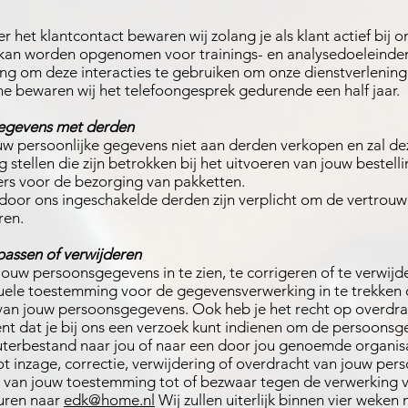
het klantcontact bewaren wij zolang je als klant actief bij o
kan worden opgenomen voor trainings- en analysedoeleinde
ng om deze interacties te gebruiken om onze dienstverlening
e bewaren wij het telefoongesprek gedurende een half jaar.
egevens met derden
ouw persoonlijke gegevens niet aan derden verkopen en zal dez
 stellen die zijn betrokken bij het uitvoeren van jouw bestellin
rs voor de bezorging van pakketten.
oor ons ingeschakelde derden zijn verplicht om de vertrouwe
ren.
passen of verwijderen
jouw persoonsgegevens in te zien, te corrigeren of te verwij
tuele toestemming voor de gegevensverwerking in te trekken
van jouw persoonsgegevens. Ook heb je het recht op overdr
t dat je bij ons een verzoek kunt indienen om de persoonsge
terbestand naar jou of naar een door jou genoemde organisat
ot inzage, correctie, verwijdering of overdracht van jouw pe
ng van jouw toestemming tot of bezwaar tegen de verwerking 
uren naar
edk@home.nl
Wij zullen uiterlijk binnen vier weken