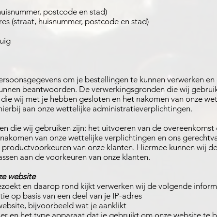
 huisnummer, postcode en stad)
res (straat, huisnummer, postcode en stad)
uig
ersoonsgegevens om je bestellingen te kunnen verwerken en
 kunnen beantwoorden. De verwerkingsgronden die wij gebruik
die wij met je hebben gesloten en het nakomen van onze wett
ierbij aan onze wettelijke administratieverplichtingen.
 die wij gebruiken zijn: het uitvoeren van de overeenkomst d
 nakomen van onze wettelijke verplichtingen en ons gerecht
 de productvoorkeuren van onze klanten. Hiermee kunnen wij d
assen aan de voorkeuren van onze klanten.
nze website
ezoekt en daarop rond kijkt verwerken wij de volgende inform
tie op basis van een deel van je IP-adres
ebsite, bijvoorbeeld wat je aanklikt
er en het type apparaat dat je gebruikt om onze website te