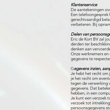
Klantenservice
De aantekeningen over 
Een telefoongesprek 
gerechtvaardigd bela
verbeteren. Bij opnam
Delen van persoonsg
Eric de Kort BV zal j
derden ter beschikking
denken aan vervoerde
Onze werknemers en d
gegevens te respecte
G
egevens inzien, aan
Je hebt het recht om 
je het recht om even
tegen de verwerking 
gegevens. Dat beteken
hebben, in een compu
Je kunt een verzoek t
verzoek tot intrekki
persoonsgegevens st