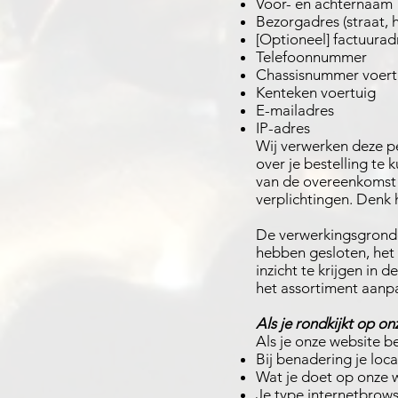
Voor- en achternaam
Bezorgadres (straat,
[Optioneel] factuurad
Telefoonnummer
Chassisnummer voert
Kenteken voertuig
E-mailadres
IP-adres
Wij verwerken deze p
over je bestelling te
van de overeenkomst 
verplichtingen. Denk h
De verwerkingsgronden
hebben gesloten, het
inzicht te krijgen in
het assortiment aanp
Als je rondkijkt op o
Als je onze website b
Bij benadering je loca
Wat je doet op onze w
Je type internetbrows