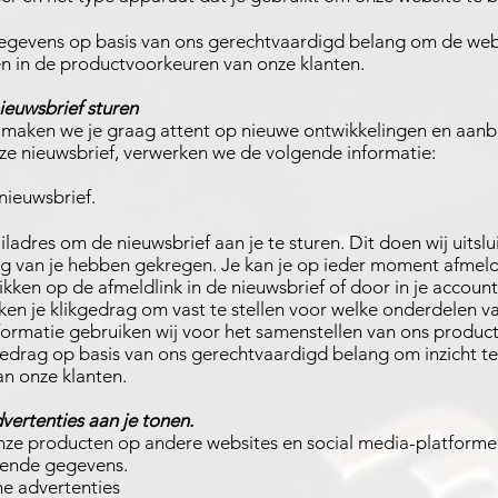
egevens op basis van ons gerechtvaardigd belang om de web
gen in de productvoorkeuren van onze klanten.
ieuwsbrief sturen
 maken we je graag attent op nieuwe ontwikkelingen en aanbi
ze nieuwsbrief, verwerken we de volgende informatie:
 nieuwsbrief.
ladres om de nieuwsbrief aan je te sturen. Dit doen wij uitslui
 van je hebben gekregen. Je kan je op ieder moment afmel
likken op de afmeldlink in de nieuwsbrief of door in je accoun
iken je klikgedrag om vast te stellen voor welke onderdelen va
nformatie gebruiken wij voor het samenstellen van ons produc
gedrag op basis van ons gerechtvaardigd belang om inzicht te 
n onze klanten.
vertenties aan je tonen.
ze producten op andere websites en social media-platformen
gende gegevens.
ne advertenties