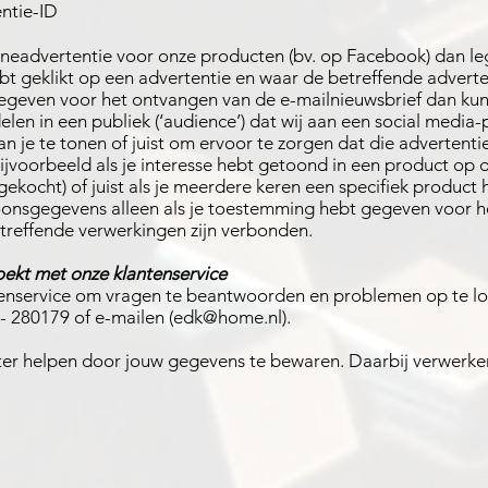
entie-ID
nlineadvertentie voor onze producten (bv. op Facebook) dan l
ebt geklikt op een advertentie en waar de betreffende advert
gegeven voor het ontvangen van de e-mailnieuwsbrief dan kun
delen in een publiek (‘audience’) dat wij aan een social medi
n je te tonen of juist om ervoor te zorgen dat die advertenti
ijvoorbeeld als je interesse hebt getoond in een product op 
 gekocht) of juist als je meerdere keren een specifiek product
onsgegevens alleen als je toestemming hebt gegeven voor h
treffende verwerkingen zijn verbonden.
oekt met onze klantenservice
nservice om vragen te beantwoorden en problemen op te los
- 280179 of e-mailen (
edk@home.nl
).
nter helpen door jouw gegevens te bewaren. Daarbij verwerk