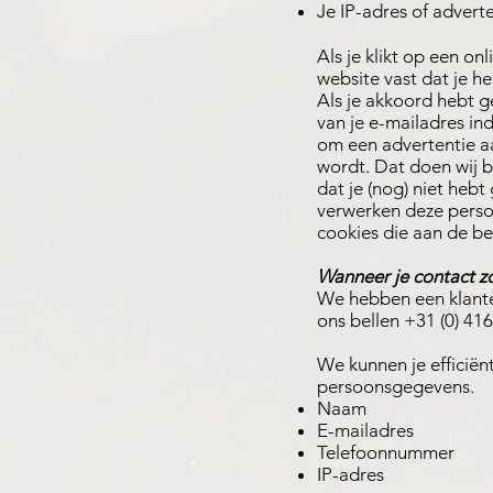
Je IP-adres of advert
Als je klikt op een o
website vast dat je h
Als je akkoord hebt 
van je e-mailadres in
om een advertentie aa
wordt. Dat doen wij b
dat je (nog) niet hebt
verwerken deze perso
cookies die aan de be
Wanneer je contact z
We hebben een klante
ons bellen +31 (0) 416
We kunnen je efficië
persoonsgegevens.
Naam
E-mailadres
Telefoonnummer
IP-adres