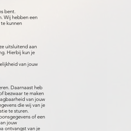
ns bent.
n. Wij hebben een
 te kunnen
e uitsluitend aan
g. Hierbij kun je
lijkheid van jouw
deren. Daarnaast heb
 of bezwaar te maken
aagbaarheid van jouw
gevens die wij van je
ie te sturen.
rsoonsgegevens of een
van jouw
 na ontvangst van je