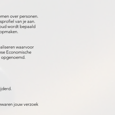
emen over personen.
profiel van je aan.
houd wordt bepaald
n opmaken.
ealiseren waarvoor
pese Economische
ng opgenoemd.
jderd.
ewaren jouw verzoek