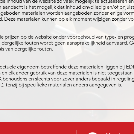
de inhoud van de website zo vaak mogelijk te actualiseren en/
aandacht is het mogelijk dat inhoud onvolledig en/of onjuist 
ngeboden materialen worden aangeboden zonder enige vorm 
id. Deze materialen kunnen op elk moment wijzigen zonder v
 alle prijzen op de website onder voorbehoud van type- en p
 dergelijke fouten wordt geen aansprakelijkheid aanvaard.
is van dergelijke fouten.
llectuele eigendom betreffende deze materialen liggen bij ED
 en elk ander gebruik van deze materialen is niet toegestaan z
behoudens en slechts voor zover anders bepaald in regeli
ht), tenzij bij specifieke materialen anders aangegeven is.