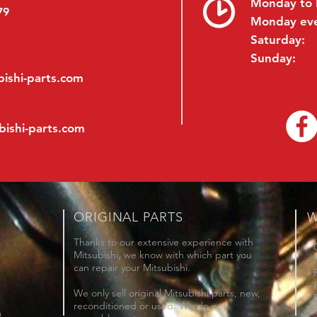
Monday to 
79
Monday ev
Saturday:
Sunday:
ishi-parts.com
bishi-parts.com
ORIGINAL PARTS
W
Thanks to our extensive experience with
- 
Mitsubishi, we know with which part you
- 
can repair your Mitsubishi.
- 
- 
We only sell original Mitsubishi parts, new,
- 
reconditioned or used. We do not
- 
m