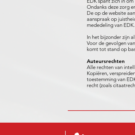
EDK spant zich in om 
Ondanks deze zorg en 
De op de website aa
aanspraak op juisthe
mededeling van EDK.
In het bijzonder zijn
Voor de gevolgen van
komt tot stand op bas
Auteursrechten
Alle rechten van inte
Kopiëren, verspreiden
toestemming van EDK 
recht (zoals citaatrec