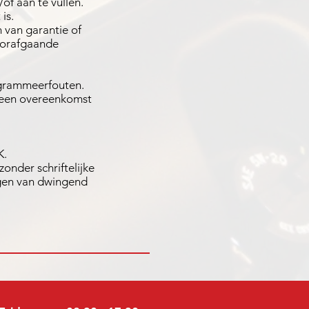
of aan te vullen.
is.
van garantie of
oorafgaande
rogrammeerfouten.
 Geen overeenkomst
K.
onder schriftelijke
ngen van dwingend