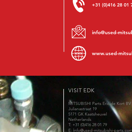
+31 (0)416 28 01 
info@used-mitsub
www.
used-mitsu
VISIT EDK
MITSUBISHI Parts Eric de Kort BV
Julianastraat 19
5171 GK Kaatsheuvel
Netherlands
T: +31 (0)416 28 01 79
i
E:
nfo@used-mitsubishi-parts.co