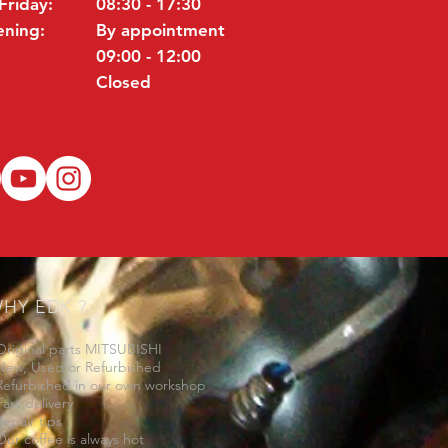
Friday:
08:30 - 17:30
ening:
By appointment
09:00 - 12:00
Closed
HY EDK ?
Original parts MITSUBISHI
New, Used or Refurbished
Refurbished in our own workshop
Fast delivery
Repair tips
Our coffee is always hot