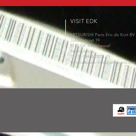
VISIT EDK
MITSUBISHI Parts Eric de Kort BV
Julianastraat 19
5171 GK Kaatsheuvel
Netherlands
T: +31 (0)416 28 01 79
i
E:
nfo@used-mitsubishi-parts.co