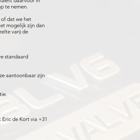
dient daarvoor in
op te nemen.
of dat we het
et mogelijk zijn dan
eelte van) de
De standaard
ze aantoonbaar zijn
ie.
 Eric de Kort via +31