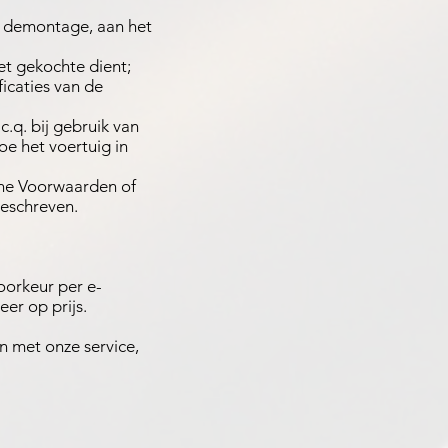
en demontage, aan het
et gekochte dient;
ficaties van de
.q. bij gebruik van
e het voertuig in
mene Voorwaarden of
geschreven.
voorkeur per e-
er op prijs.
n met onze service,