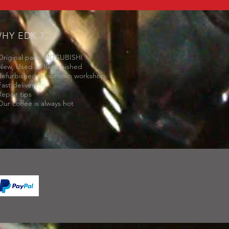
HY EDK ?
Original parts MITSUBISHI
New, Used or Refurbished
Refurbished in our own workshop
Fast delivery
Repair tips
Our coffee is always hot