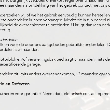
it het Burgerlijk Wetboek onverkort tegenover u nakomen. U 
wee maanden na ontdekking van het gebrek contact met ons 
erzoeken wij of we het gebrek eenvoudig kunnen herstellen 
cte onderdelen kunnen vervangen. Mocht dit in zijn geheel ni
ijkheid de overeenkomst te ontbinden. U krijgt dan (een ged
terug.
nderdelen
alleen voor de door ons aangeboden gebruikte onderdelen. 
erdelen is 3 maanden.
otorblok en/of versnellingsbak bedraagt 3 maanden, mits de
ecertificeerde garage.
rdelen zit, mits anders overeengekomen, 12 maanden garant
ie en Defecten
tourneren voor garantie? Neem dan telefonisch contact op met