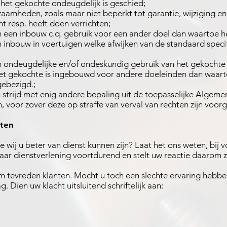
 het gekochte ondeugdelijk is geschied;
zaamheden, zoals maar niet beperkt tot garantie, wijziging 
ht resp. heeft doen verrichten;
an een inbouw c.q. gebruik voor een ander doel dan waartoe h
an inbouw in voertuigen welke afwijken van de standaard speci
an ondeugdelijke en/of ondeskundig gebruik van het gekochte c
het gekochte is ingebouwd voor andere doeleinden dan waarto
gebezigd.;
n strijd met enig andere bepaling uit de toepasselijke Alge
voor zover deze op straffe van verval van rechten zijn voor
hten
e wij u beter van dienst kunnen zijn? Laat het ons weten, bij 
aar dienstverlening voortdurend en stelt uw reactie daarom ze
om tevreden klanten. Mocht u toch een slechte ervaring hebbe
g. Dien uw klacht uitsluitend schriftelijk aan: