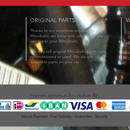
ORIGINAL PARTS
W
Thanks to our extensive experience with
- 
Mitsubishi, we know with which part you
- 
can repair your Mitsubishi.
- 
- 
We only sell original Mitsubishi parts, new,
- 
reconditioned or used. We do not
- 
m
assemble parts on your car.
Payment options at Eric de Kort BV :
Secure Payment - Fast Delivery - Guarantee - Security