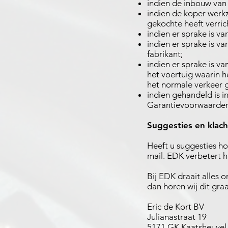
indien de inbouw van
indien de koper werk
gekochte heeft verric
indien er sprake is v
indien er sprake is v
fabrikant;
indien er sprake is v
het voertuig waarin 
het normale verkeer 
indien gehandeld is i
Garantievoorwaarden, 
Suggesties en klac
Heeft u suggesties ho
mail. EDK verbetert h
Bij EDK draait alles 
dan horen wij dit graa
Eric de Kort BV
Julianastraat 19
5171 GK Kaatsheuvel