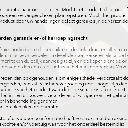
or garantie naar ons opsturen. Mocht het product, door onze fo
teloos een vervangend exemplaar opsturen. Mocht het product
et product door uw handelingen defect geraakt zijn de verzend
rden garantie en/of herroepingsrecht
f/niet nodig bestelde gebruikte onderdelen kunnen alleen in
, mits de onderdelen in dezelfde staat verkeren als bij de l
merkteken duidelijk aanwezig te zijn en de koper dient de ori
r ontvangt dan een creditnota van het aankoopbedrag. Verz
reden dan ook gehouden is om enige schade, veroorzaakt do
ergoeden, dan zal de schadevergoeding nooit hoger zijn dan 
urwaarde van het product waardoor de schade is veroorzaakt.
het in,- en uitbouwen, veranderen of wijzigen van het gebrui
r in behandeling genomen.
anspraak maken op garantie:
ste of onvoldoende informatie heeft verstrekt met betrekking
ekochte en/of voertuig waarvoor het onderdeel bestemd is;