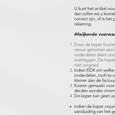
U kunt het artikel vo
dan zullen wij u kos
correct zijn, of is h
rekening.
Afwijkende voorwaa
Door de koper foutie
retour genomen worden
onderdelen dient ons 
overleggen. De kope
niet vergoed
Indien EDK om welke 
onderdelen, toch te v
kleiner dan de factu
Kosten gemaakt voor 
derden worden nimme
De koper kan geen a
indien de koper onjui
aanduiding van het g