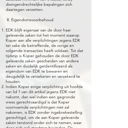
dwingendrechtelijke bepalingen zich
daartegen verzetten.
8. Eigendomsvoorbehoud
EDK blijft eigenaar van de door haar
geleverde zaken tot het moment waarop
Koper aan alle verplichtingen jegens EDK
ter zake de betreffende, de vorige en
volgende transacties heeft voldaan. Tot dat
tijdstip is Koper gehouden de door EDK
geleverde zaken gescheiden van andere
zaken en duidelijk geïdentificeerd als
eigendom van EDK te bewaren en
deugdelijk te verzekeren en verzekerd te
houden.
Indien Koper enige verplichting uit hoofde
van lid 1 van dit artikel jegens EDK niet
nakomt, dan wel indien een gegronde
vrees gerechtvaardigd is dat Koper
voornoemde verplichtingen niet zal
nakomen, is EDK zonder ingebrekestelling
gerechtigd, om de aan Koper geleverde
zaken terstond onder zich te nemen, waar
deze zich ook mochten bevinden. De