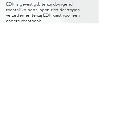
EDK is gevestigd, tenzij dwingend
rechtelijke bepalingen zich daartegen
verzetten en tenzij EDK kiest voor een
andere rechtbank.
15. Gebondenheid
1. Mocht een van bovengenoemde
bepalingen om enige reden haar gelding
verliezen, dan blijven alle andere
bepalingen hun gelding zoveel als mogelijk
behouden.
Consumenten deel
16. Koop op afstand
Ingeval van een overeenkomst ex artikel
7:46a BW (Koop of Afstand) geldt dat
Consument gedurende 14 werkdagen na
de ontvangst van de geleverde zaak het
recht heeft de overeenkomst te ontbinden.
De kosten voor (retour) verzending komen