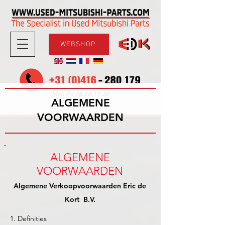
WEBSHOP
08.30-17.30
Mon-Fri
ALGEMENE
09.00-12.00
Sat
VOORWAARDEN
ALGEMENE
VOORWAARDEN
Algemene Verkoopvoorwaarden Eric de
Kort B.V.
1. Definities