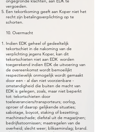
ongegronde klachten, aan EDK te
vergoeden.
Een tekortkoming geeft aan Koper niet het
recht zijn betalingsverplichting op te
schorten.
10. Overmacht
Indien EDK geheel of gedeeltelijk
tekortschiet in de nakoming van de
verplichting jegens Koper, kan dit
tekortschieten niet aan EDK worden
toegerekend indien EDK de uitvoering van
de overeenkomst wordt bemoeilijkt
respectievelijk onmogelijk wordt gemaakt
door een - al dan niet voorzienbare -
omstandigheid die buiten de macht van
EDK is gelegen, zoals, maar niet beperkt
tot: tekortschieten door
toeleveranciers/transporteurs; oorlog,
oproer of daarop gelijkende situaties;
sabotage, boycot, staking of bezetting;
machineschade; diefstal uit de magazijnen;
bedrijfsstoornissen; maatregelen van de
overheid; slecht weer; blikseminslag; brand.