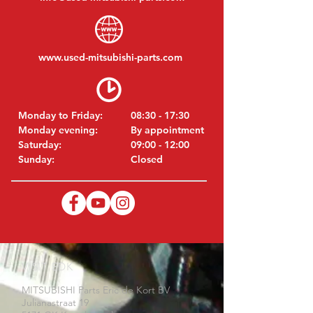
www.
used-mitsubishi-parts.com
Monday to Friday:
08:30 - 17:30
Monday evening:
By appointment
Saturday:
09:00 - 12:00
Sunday:
Closed
VISIT EDK
MITSUBISHI Parts Eric de Kort BV
Julianastraat 19