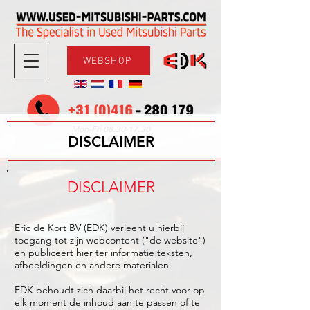
WEBSHOP
08.30-17.30
Mon-Fri
DISCLAIMER
09.00-12.00
Sat
DISCLAIMER
Eric de Kort BV (EDK) verleent u hierbij
toegang tot zijn webcontent ("de website")
en publiceert hier ter informatie teksten,
afbeeldingen en andere materialen.
EDK behoudt zich daarbij het recht voor op
elk moment de inhoud aan te passen of te