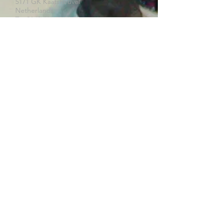
5171 GK Kaatsheuvel
Netherlands
T: +31 (0)416 28 01 79
i
E:
nfo@used-mitsubishi-parts.com
ORIGINAL PARTS
Thanks to our extensive experience with
Mitsubishi, we know with which part you
can repair your Mitsubishi.
We only sell original Mitsubishi parts,
new, reconditioned or used. We do not
assemble parts on your car.
WHY EDK ?
- Original parts MITSUBISHI
- New, Used or Refurbished
- Refurbished in our own workshop
- Fast delivery
- Repair tips