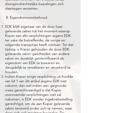
dwingendrechtelijke bepalingen zich
daartegen verzetten.
8. Eigendomsvoorbehoud
EDK blijft eigenaar van de door haar
geleverde zaken tot het moment waarop
Koper aan alle verplichtingen jegens EDK
ter zake de betreffende, de vorige en
volgende transacties heeft voldaan. Tot dat
tijdstip is Koper gehouden de door EDK
geleverde zaken gescheiden van andere
zaken en duidelijk geïdentificeerd als
eigendom van EDK te bewaren en
deugdelijk te verzekeren en verzekerd te
houden.
Indien Koper enige verplichting uit hoofde
van lid 1 van dit artikel jegens EDK niet
nakomt, dan wel indien een gegronde
vrees gerechtvaardigd is dat Koper
voornoemde verplichtingen niet zal
nakomen, is EDK zonder ingebrekestelling
gerechtigd, om de aan Koper geleverde
zaken terstond onder zich te nemen, waar
deze zich ook mochten bevinden. De