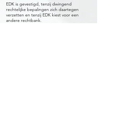
EDK is gevestigd, tenzij dwingend
rechtelijke bepalingen zich daartegen
verzetten en tenzij EDK kiest voor een
andere rechtbank.
15. Gebondenheid
1. Mocht een van bovengenoemde
bepalingen om enige reden haar gelding
verliezen, dan blijven alle andere
bepalingen hun gelding zoveel als mogelijk
behouden.
Consumenten deel
16. Koop op afstand
Ingeval van een overeenkomst ex artikel
7:46a BW (Koop of Afstand) geldt dat
Consument gedurende 14 werkdagen na
de ontvangst van de geleverde zaak het
recht heeft de overeenkomst te ontbinden.
De kosten voor (retour) verzending komen