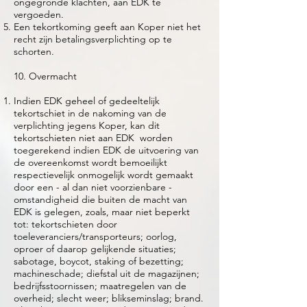
ongegronde klachten, aan EDK te
vergoeden.
Een tekortkoming geeft aan Koper niet het
recht zijn betalingsverplichting op te
schorten.
10. Overmacht
Indien EDK geheel of gedeeltelijk
tekortschiet in de nakoming van de
verplichting jegens Koper, kan dit
tekortschieten niet aan EDK worden
toegerekend indien EDK de uitvoering van
de overeenkomst wordt bemoeilijkt
respectievelijk onmogelijk wordt gemaakt
door een - al dan niet voorzienbare -
omstandigheid die buiten de macht van
EDK is gelegen, zoals, maar niet beperkt
tot: tekortschieten door
toeleveranciers/transporteurs; oorlog,
oproer of daarop gelijkende situaties;
sabotage, boycot, staking of bezetting;
machineschade; diefstal uit de magazijnen;
bedrijfsstoornissen; maatregelen van de
overheid; slecht weer; blikseminslag; brand.