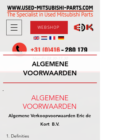
WEBSHOP
08.30-17.30
Mon-Fri
ALGEMENE
09.00-12.00
Sat
VOORWAARDEN
ALGEMENE
VOORWAARDEN
Algemene Verkoopvoorwaarden Eric de
Kort B.V.
1. Definities